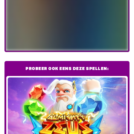
PROBEER OOK EENS DEZE SPELLEN: