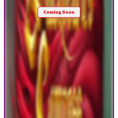
Coming Soon