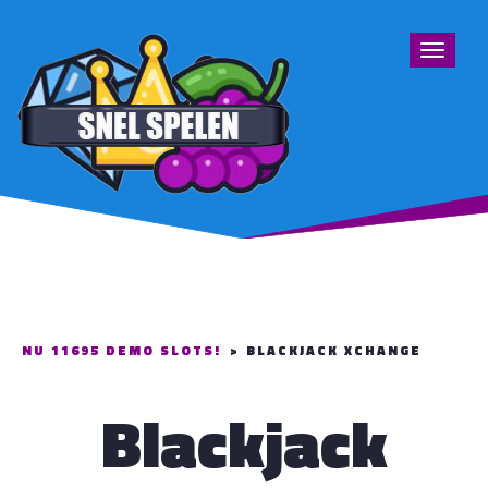
Toggle
navigat
NU 11695 DEMO SLOTS!
>
BLACKJACK XCHANGE
Blackjack