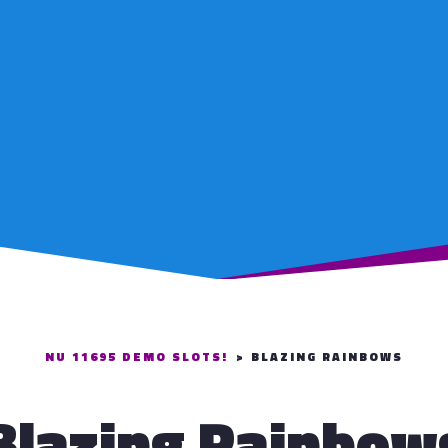
NU 11695 DEMO SLOTS!
>
BLAZING RAINBOWS
Blazing Rainbow