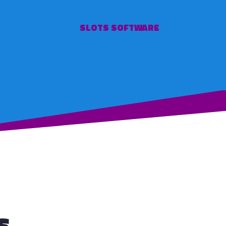
SLOTS SOFTWARE
s