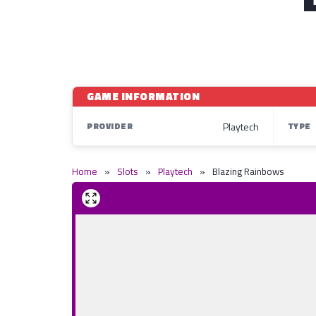
GAME INFORMATION
Playtech
PROVIDER
TYPE
Home
»
Slots
»
Playtech
»
Blazing Rainbows