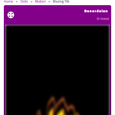
Home
»
Slots
»
Bluberi
»
Blazing Tiki
Beoordelen
(
0
Votes)