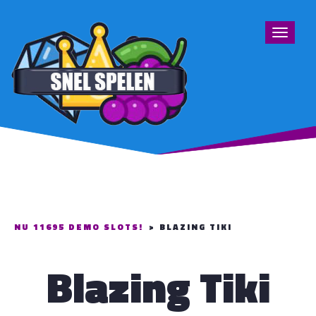
Toggle
navigat
NU 11695 DEMO SLOTS!
>
BLAZING TIKI
Blazing Tiki