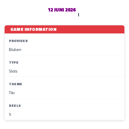
12 JUNI 2026
GAME INFORMATION
PROVIDER
Bluberi
TYPE
Slots
THEME
Tiki
REELS
5