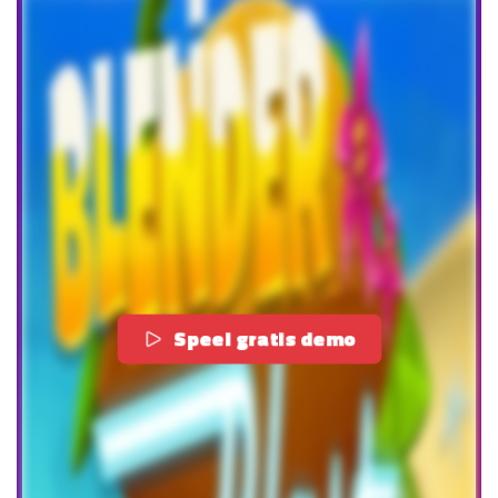
Speel gratis demo