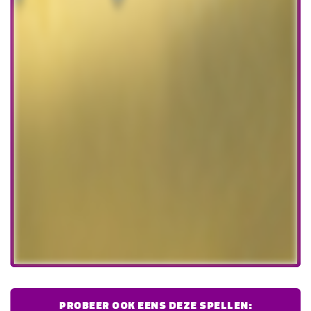
PROBEER OOK EENS DEZE SPELLEN: