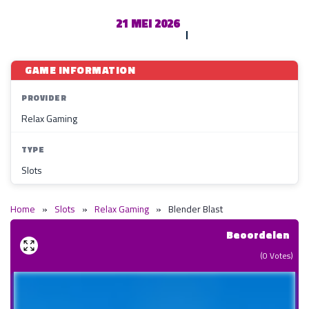
21 MEI 2026
GAME INFORMATION
PROVIDER
Relax Gaming
TYPE
Slots
Home
»
Slots
»
Relax Gaming
»
Blender Blast
Beoordelen
(
0
Votes)