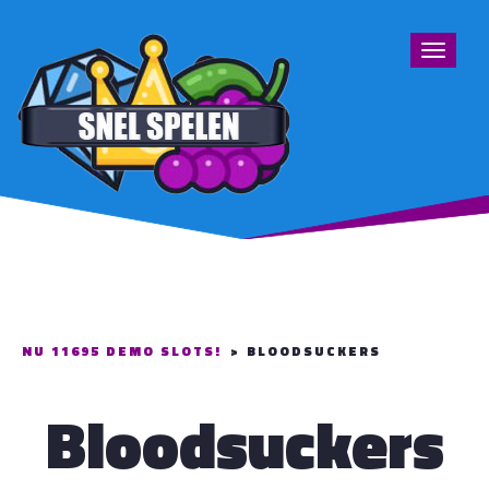
Toggle
navigat
NU 11695 DEMO SLOTS!
>
BLOODSUCKERS
Bloodsuckers