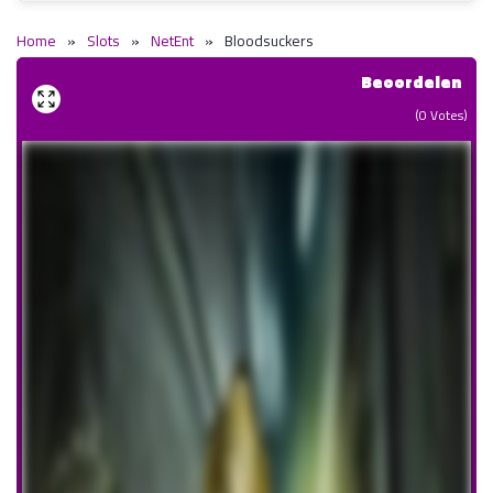
Home
»
Slots
»
NetEnt
»
Bloodsuckers
Beoordelen
(
0
Votes)