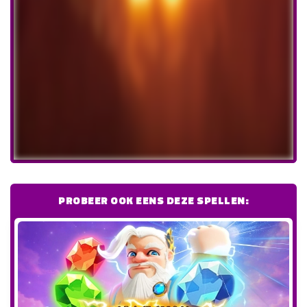
PROBEER OOK EENS DEZE SPELLEN: