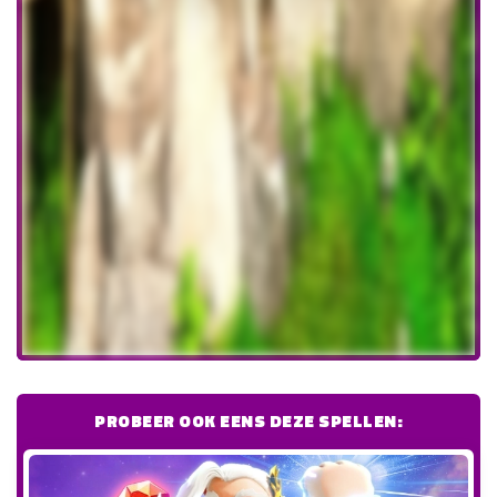
PROBEER OOK EENS DEZE SPELLEN: