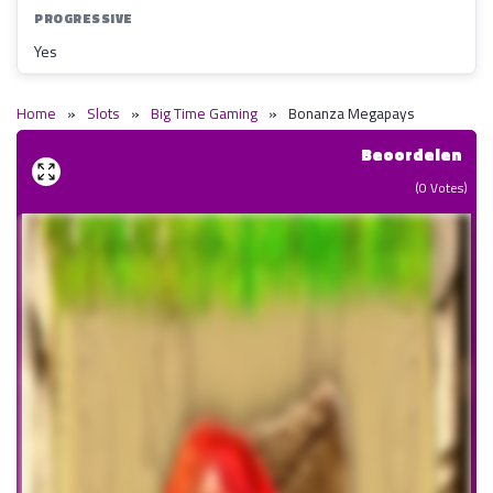
PROGRESSIVE
Yes
Home
»
Slots
»
Big Time Gaming
»
Bonanza Megapays
Beoordelen
(
0
Votes)