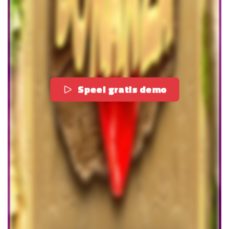
Speel gratis demo