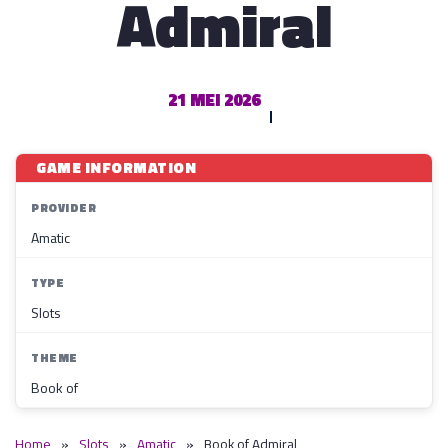
Admiral
21 MEI 2026
GAME INFORMATION
PROVIDER
Amatic
TYPE
Slots
THEME
Book of
Home
»
Slots
»
Amatic
»
Book of Admiral