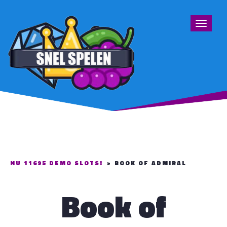
Toggle
navigat
NU 11695 DEMO SLOTS!
>
BOOK OF ADMIRAL
Book of