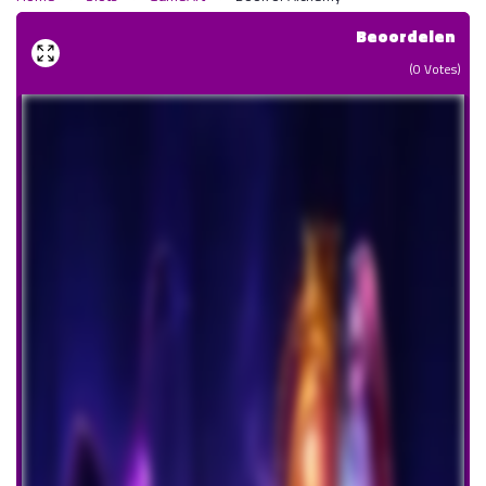
Beoordelen
(
0
Votes)