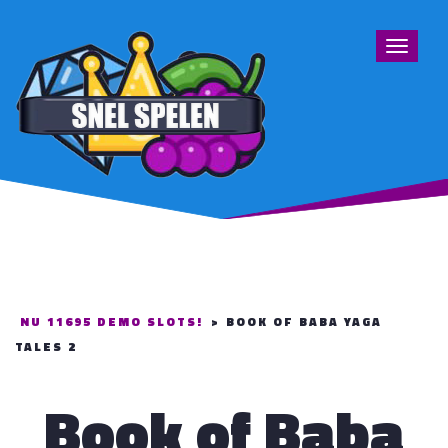
Toggle
navigat
NU 11695 DEMO SLOTS!
>
BOOK OF BABA YAGA
TALES 2
Book of Baba