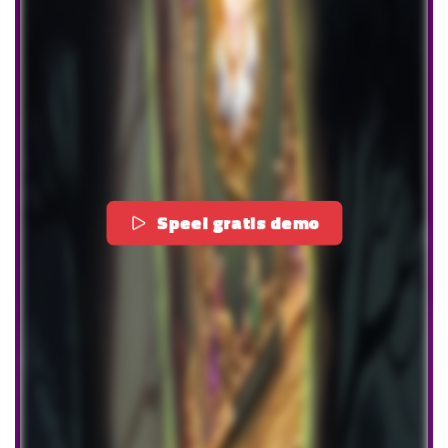
Speel gratis demo