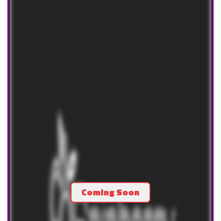
Coming Soon