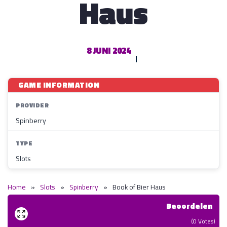
Haus
8 JUNI 2024
GAME INFORMATION
PROVIDER
Spinberry
TYPE
Slots
Home
»
Slots
»
Spinberry
»
Book of Bier Haus
Beoordelen
(
0
Votes)