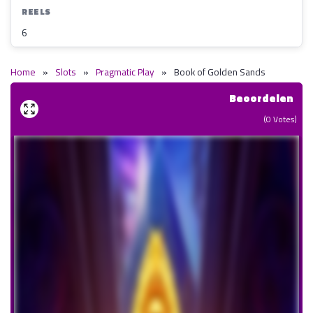
REELS
6
Home
»
Slots
»
Pragmatic Play
»
Book of Golden Sands
Beoordelen
(
0
Votes)