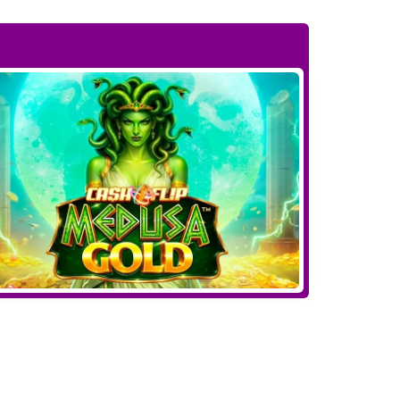
VOLGENDE