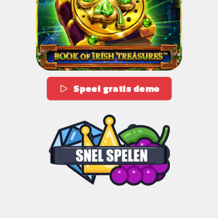
Speel gratis demo