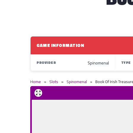
GAME INFORMATION
Spinomenal
PROVIDER
TYPE
Home
»
Slots
»
Spinomenal
»
Book Of Irish Treasur