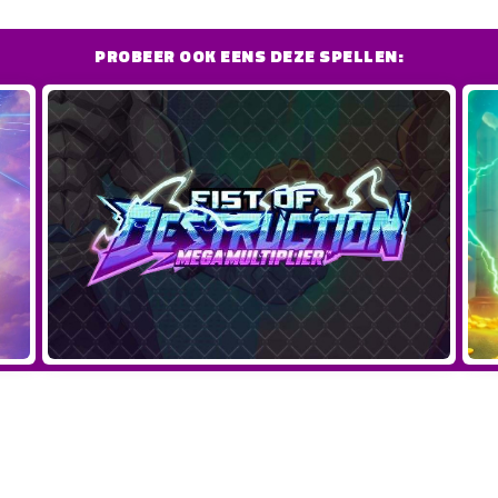
PROBEER OOK EENS DEZE SPELLEN: