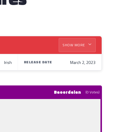
SHOW MORE
Irish
March 2, 2023
RELEASE DATE
Beoordelen
(
0
Votes)