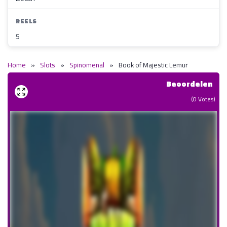
REELS
5
Home
»
Slots
»
Spinomenal
»
Book of Majestic Lemur
Beoordelen
(
0
Votes)