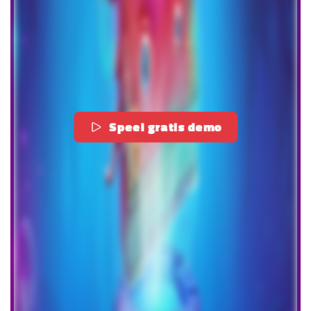
Speel gratis demo