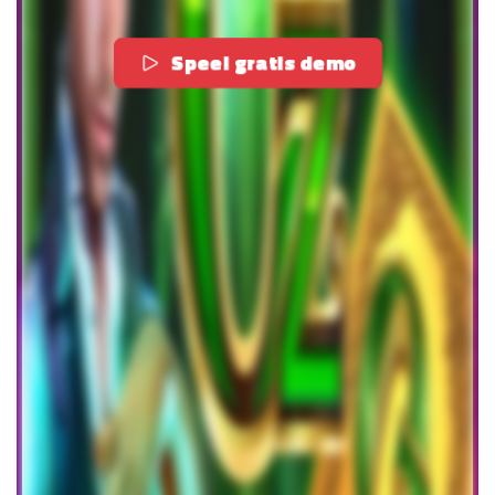
Speel gratis demo