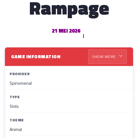
Rampage
21 MEI 2026
GAME INFORMATION
SHOW MORE
PROVIDER
Spinomenal
TYPE
Slots
THEME
Animal