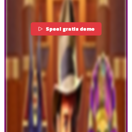
Speel gratis demo