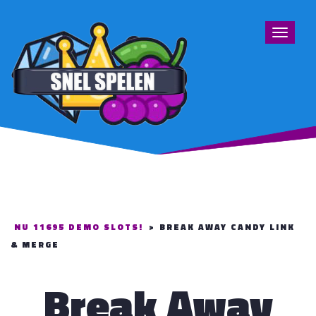
Toggle
navigat
NU 11695 DEMO SLOTS!
>
BREAK AWAY CANDY LINK
& MERGE
Break Away