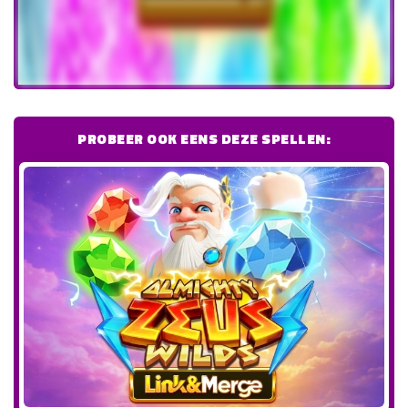
PROBEER OOK EENS DEZE SPELLEN: