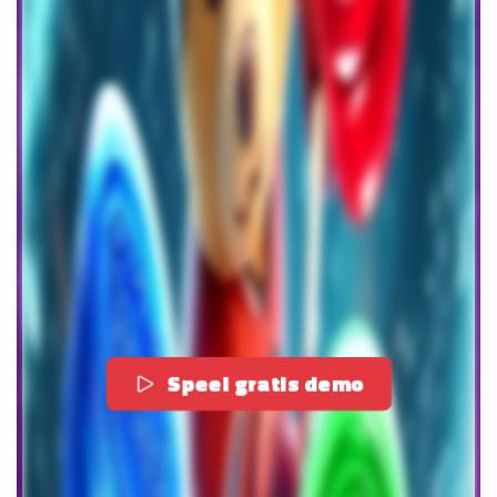
Speel gratis demo