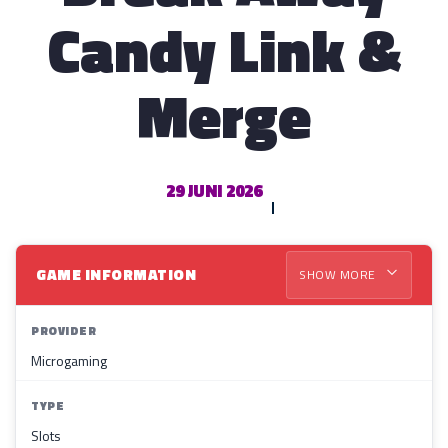
Candy Link &
Merge
29 JUNI 2026
GAME INFORMATION
SHOW MORE
PROVIDER
Microgaming
TYPE
Slots