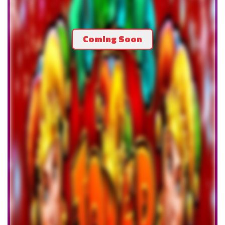
Coming Soon