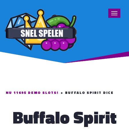
Toggle
navigat
NU 11695 DEMO SLOTS!
>
BUFFALO SPIRIT DICE
Buffalo Spirit