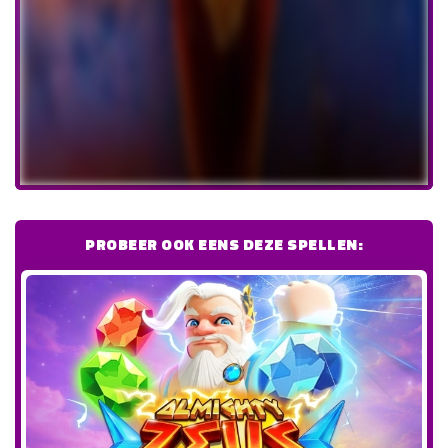
PROBEER OOK EENS DEZE SPELLEN: