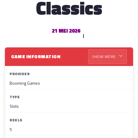
Classics
21 MEI 2026
GAME INFORMATION
SHOW MORE
PROVIDER
Booming Games
TYPE
Slots
REELS
5