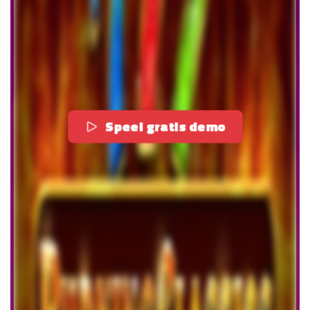
Speel gratis demo