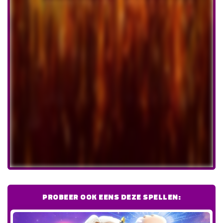
PROBEER OOK EENS DEZE SPELLEN: