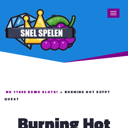
Toggle
navigat
NU 11695 DEMO SLOTS!
>
BURNING HOT EGYPT
QUEST
Burning Hot