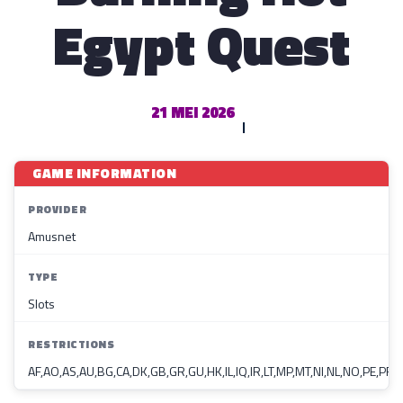
Egypt Quest
21 MEI 2026
GAME INFORMATION
PROVIDER
Amusnet
TYPE
Slots
RESTRICTIONS
AF,AO,AS,AU,BG,CA,DK,GB,GR,GU,HK,IL,IQ,IR,LT,MP,MT,NI,NL,NO,PE,PR,