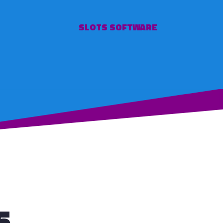
SLOTS SOFTWARE
5