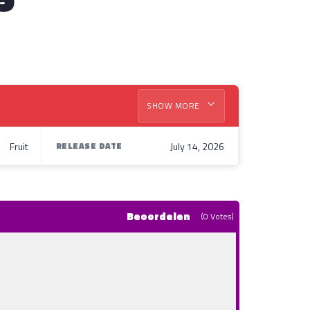
SHOW MORE
Fruit
July 14, 2026
RELEASE DATE
Beoordelen
(
0
Votes)