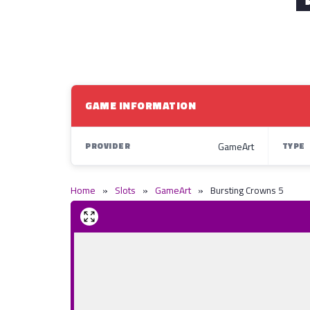
GAME INFORMATION
GameArt
PROVIDER
TYPE
Home
»
Slots
»
GameArt
»
Bursting Crowns 5