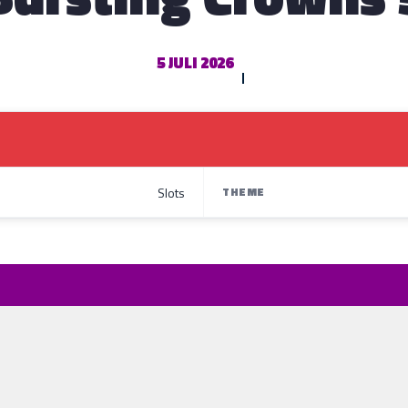
5 JULI 2026
Slots
THEME