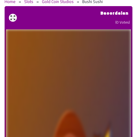
Home
»
Slots
»
Gold Coin Studios
»
Bushi Sushi
Beoordelen
(
0
Votes)