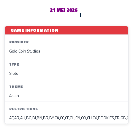
21 MEI 2026
GAME INFORMATION
PROVIDER
Gold Coin Studios
TYPE
Slots
THEME
Asian
RESTRICTIONS
AF,AR,AU,BG,BI,BN,BR,BY,CA,CC,CF,CH,CN,CO,CU,CX,DE,DK,ES,FR,GB,GF,G