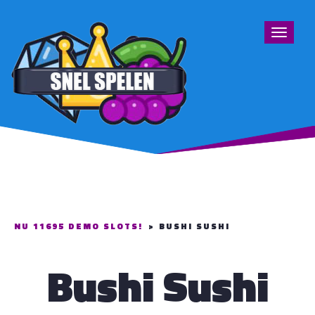
Toggle
navigat
NU 11695 DEMO SLOTS!
>
BUSHI SUSHI
Bushi Sushi