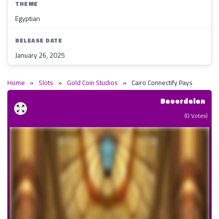
THEME
Egyptian
RELEASE DATE
January 26, 2025
Home
»
Slots
»
Gold Coin Studios
»
Cairo Connectify Pays
Beoordelen
(
0
Votes)