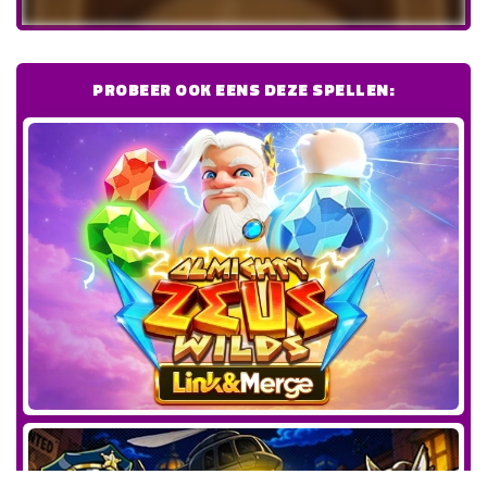
PROBEER OOK EENS DEZE SPELLEN: