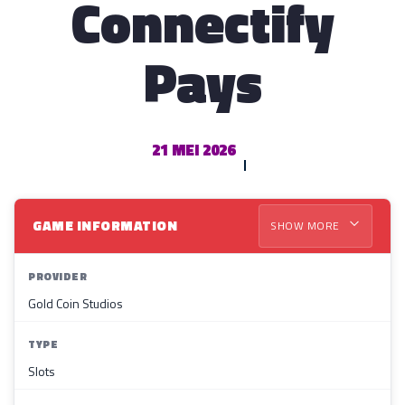
Connectify
Pays
21 MEI 2026
GAME INFORMATION
SHOW MORE
PROVIDER
Gold Coin Studios
TYPE
Slots