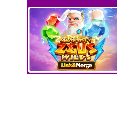
VORIGE
X-WILD