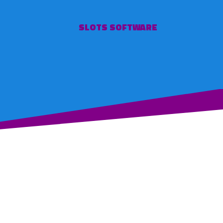
SLOTS SOFTWARE