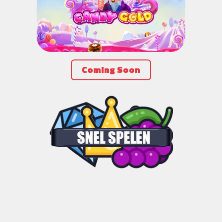
Coming Soon