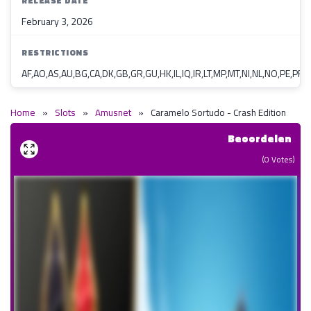
RELEASE DATE
February 3, 2026
RESTRICTIONS
AF,AO,AS,AU,BG,CA,DK,GB,GR,GU,HK,IL,IQ,IR,LT,MP,MT,NI,NL,NO,PE,PR,
Home
»
Slots
»
Amusnet
»
Caramelo Sortudo - Crash Edition
Beoordelen
(
0
Votes)