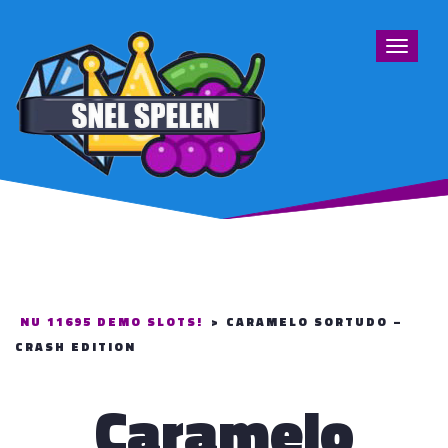
Toggle
navigat
NU 11695 DEMO SLOTS!
>
CARAMELO SORTUDO –
CRASH EDITION
Caramelo