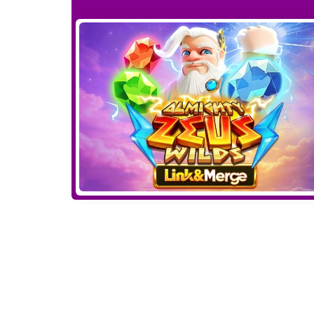
VORIGE
Caribbean Anne 2