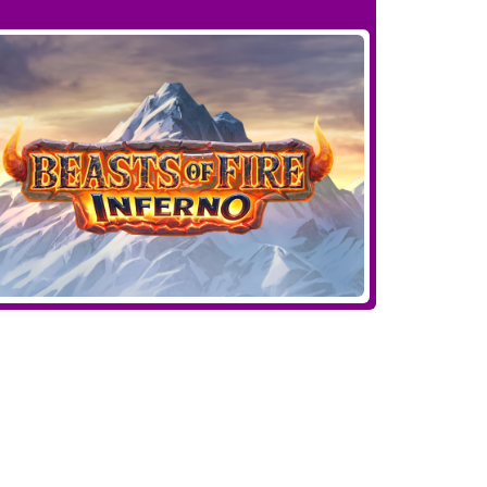
VOLGENDE
Caribbean Diver