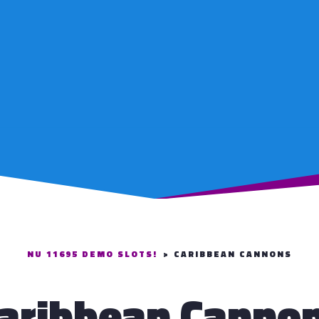
NU 11695 DEMO SLOTS!
>
CARIBBEAN CANNONS
aribbean Canno