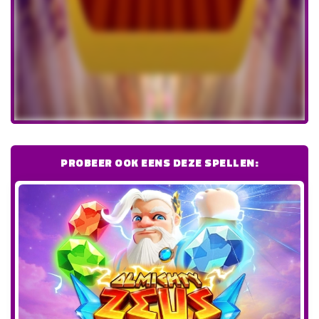
PROBEER OOK EENS DEZE SPELLEN: