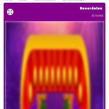
Beoordelen
(
0
Votes)