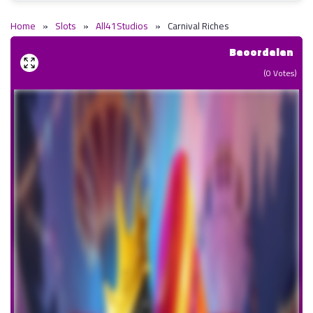
Home
»
Slots
»
All41Studios
»
Carnival Riches
Beoordelen
(
0
Votes)