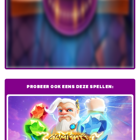
PROBEER OOK EENS DEZE SPELLEN: