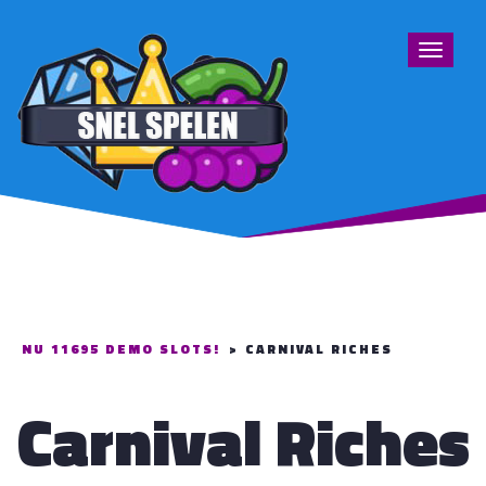
Toggle
navigat
NU 11695 DEMO SLOTS!
>
CARNIVAL RICHES
Carnival Riches