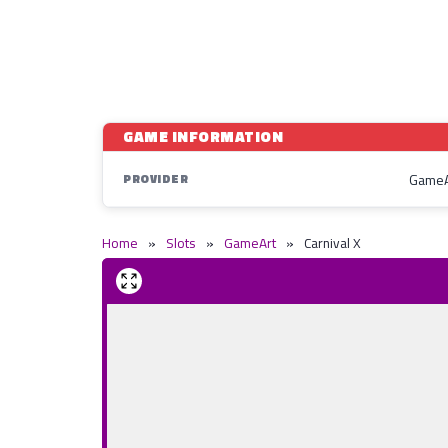
GAME INFORMATION
GameA
PROVIDER
Home
»
Slots
»
GameArt
»
Carnival X