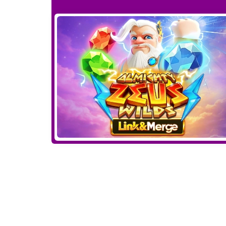
VORIGE
Carnival Queen