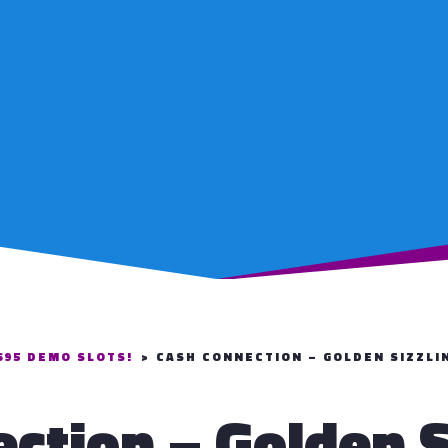
695 DEMO SLOTS!
>
CASH CONNECTION – GOLDEN SIZZLI
ction – Golden S