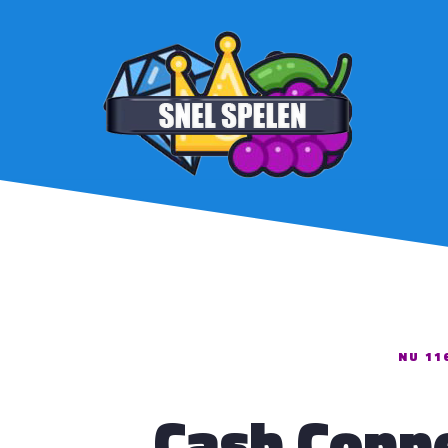
NU 11
Cash Conne