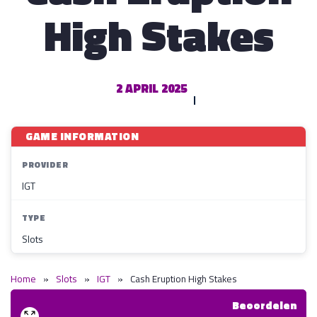
High Stakes
2 APRIL 2025
GAME INFORMATION
PROVIDER
IGT
TYPE
Slots
Home
»
Slots
»
IGT
»
Cash Eruption High Stakes
Beoordelen