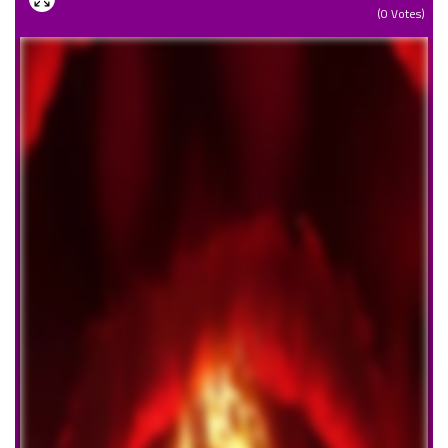
(
0
Votes)