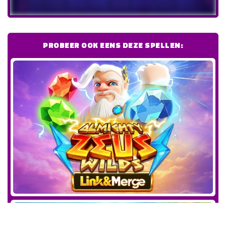
PROBEER OOK EENS DEZE SPELLEN: