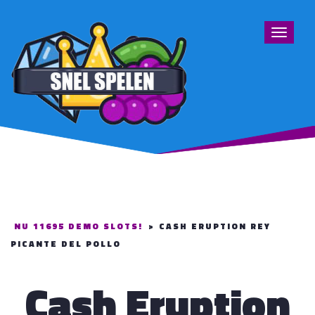
Toggle
navigat
NU 11695 DEMO SLOTS!
>
CASH ERUPTION REY
PICANTE DEL POLLO
Cash Eruption