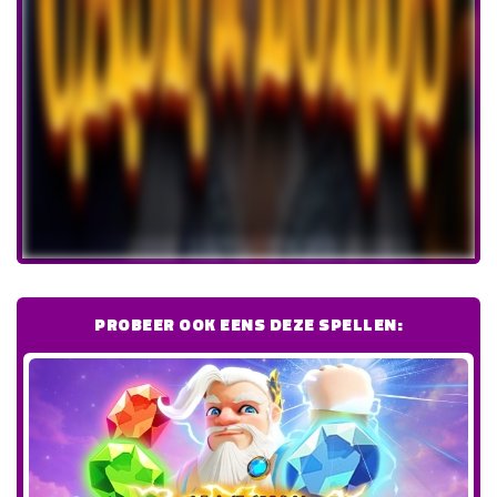
PROBEER OOK EENS DEZE SPELLEN: