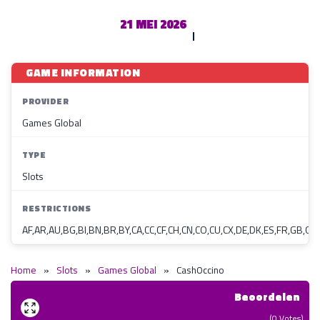
21 MEI 2026
GAME INFORMATION
PROVIDER
Games Global
TYPE
Slots
RESTRICTIONS
AF,AR,AU,BG,BI,BN,BR,BY,CA,CC,CF,CH,CN,CO,CU,CX,DE,DK,ES,FR,GB,GF,G
Home
»
Slots
»
Games Global
»
CashOccino
Beoordelen
(
0
Votes)