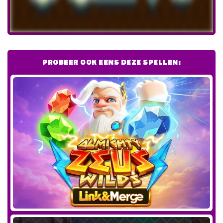
PROBEER OOK EENS DEZE SPELLEN: