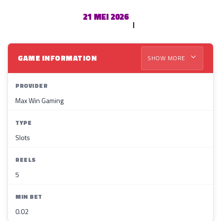
21 MEI 2026
GAME INFORMATION
SHOW MORE
PROVIDER
Max Win Gaming
TYPE
Slots
REELS
5
MIN BET
0.02