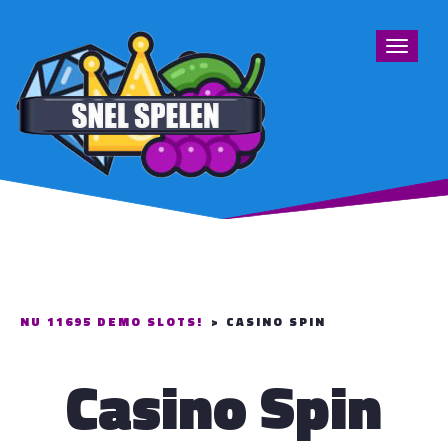
Toggle
navigat
NU 11695 DEMO SLOTS!
>
CASINO SPIN
Casino Spin