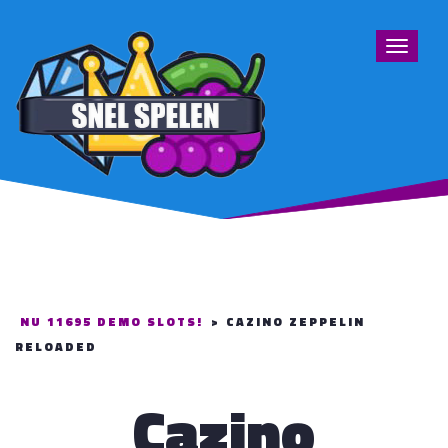
Toggle
navigat
NU 11695 DEMO SLOTS!
>
CAZINO ZEPPELIN
RELOADED
Cazino