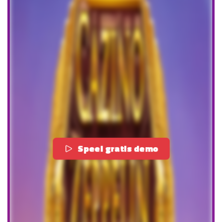
Speel gratis demo