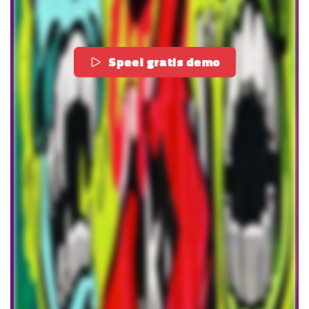
Speel gratis demo