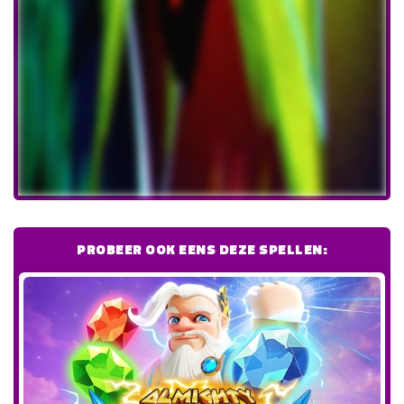
PROBEER OOK EENS DEZE SPELLEN: