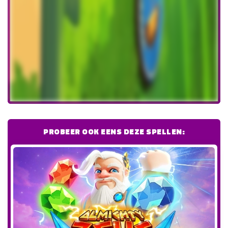
PROBEER OOK EENS DEZE SPELLEN: