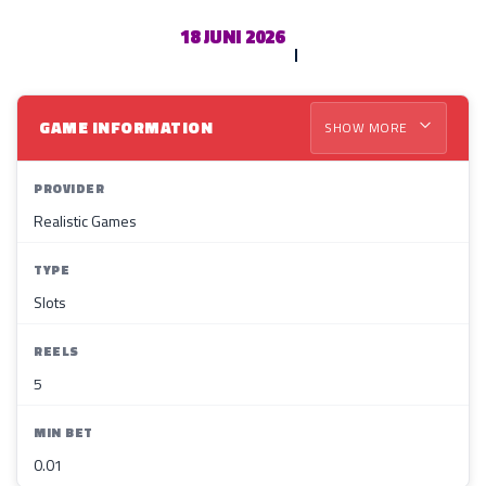
18 JUNI 2026
GAME INFORMATION
SHOW MORE
PROVIDER
Realistic Games
TYPE
Slots
REELS
5
MIN BET
0.01