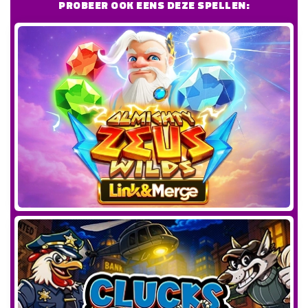
PROBEER OOK EENS DEZE SPELLEN: