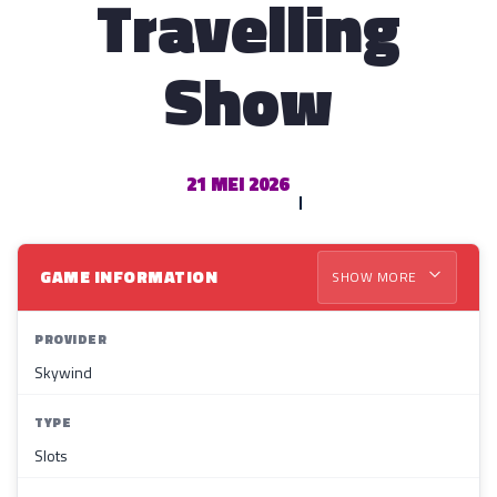
Travelling
Show
21 MEI 2026
GAME INFORMATION
SHOW MORE
PROVIDER
Skywind
TYPE
Slots