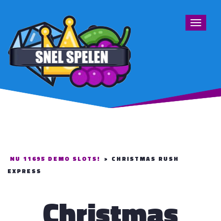
Toggle
navigat
NU 11695 DEMO SLOTS!
>
CHRISTMAS RUSH
EXPRESS
Christmas