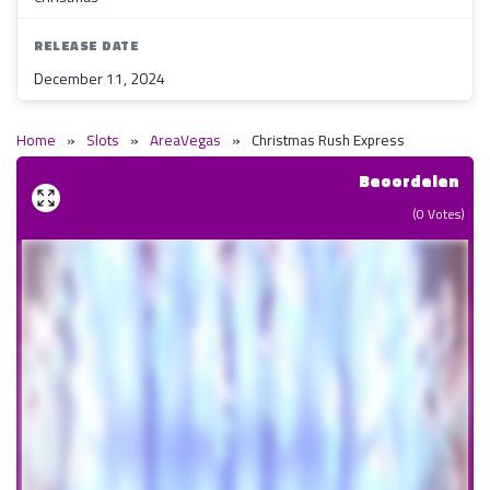
RELEASE DATE
December 11, 2024
Home
»
Slots
»
AreaVegas
»
Christmas Rush Express
Beoordelen
(
0
Votes)