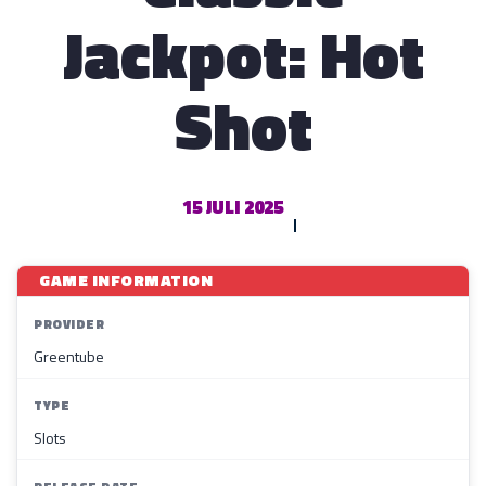
Jackpot: Hot
Shot
15 JULI 2025
GAME INFORMATION
PROVIDER
Greentube
TYPE
Slots