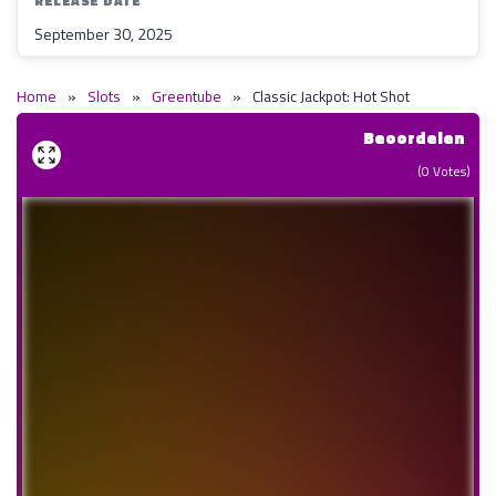
RELEASE DATE
September 30, 2025
Home
»
Slots
»
Greentube
»
Classic Jackpot: Hot Shot
Beoordelen
(
0
Votes)