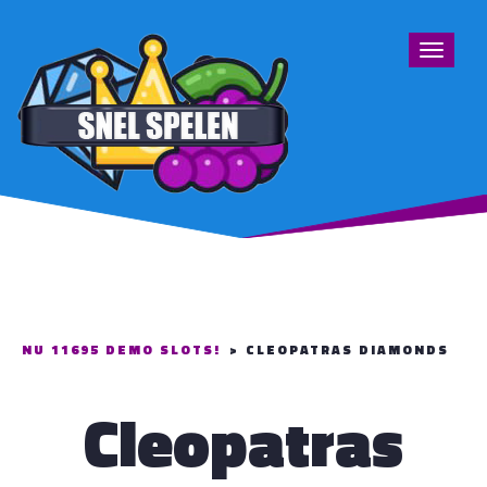
Toggle
navigat
NU 11695 DEMO SLOTS!
>
CLEOPATRAS DIAMONDS
Cleopatras