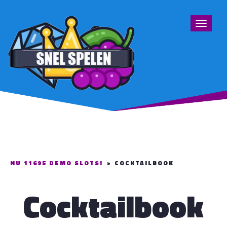
Toggle
navigat
NU 11695 DEMO SLOTS!
>
COCKTAILBOOK
Cocktailbook