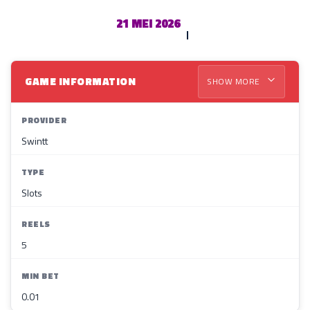
21 MEI 2026
GAME INFORMATION
SHOW MORE
PROVIDER
Swintt
TYPE
Slots
REELS
5
MIN BET
0.01